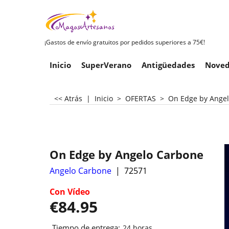
¡Gastos de envío gratuitos por pedidos superiores a 75€!
Inicio
SuperVerano
Antigüedades
Noved
<< Atrás
|
Inicio
>
OFERTAS
>
On Edge by Ange
On Edge by Angelo Carbone
Angelo Carbone
72571
Con Vídeo
€
84.95
Tiempo de entrega:
24 horas