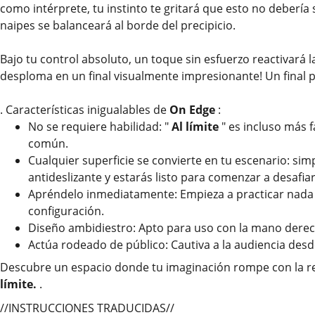
como intérprete, tu instinto te gritará que esto no debería s
naipes se balanceará al borde del precipicio.
Bajo tu control absoluto, un toque sin esfuerzo reactivará la 
desploma en un final visualmente impresionante! Un final p
. Características inigualables de
On Edge
:
No se requiere habilidad: "
Al límite
" es incluso más f
común.
Cualquier superficie se convierte en tu escenario: si
antideslizante y estarás listo para comenzar a desafia
Apréndelo inmediatamente: Empieza a practicar nada m
configuración.
Diseño ambidiestro: Apto para uso con la mano derec
Actúa rodeado de público: Cautiva a la audiencia desd
Descubre un espacio donde tu imaginación rompe con la re
límite.
.
//INSTRUCCIONES TRADUCIDAS//