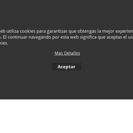
¿Quiénes Somos?
Términos
Privacidad
Cesta
Contacto
web utiliza cookies para garantizar que obtengas la mejor experie
. El continuar navegando por esta web significa que aceptas el u
kies.
To create online store
ShopFactory eCommerce
software was used.
Mas Detalles
Aceptar