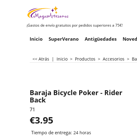
¡Gastos de envío gratuitos por pedidos superiores a 75€!
Inicio
SuperVerano
Antigüedades
Noved
<< Atrás
|
Inicio
>
Productos
>
Accesorios
>
Ba
Baraja Bicycle Poker - Rider
Back
71
€
3.95
Tiempo de entrega:
24 horas