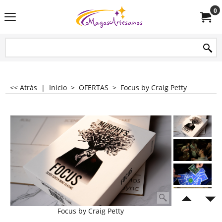
0
<< Atrás
|
Inicio
>
OFERTAS
>
Focus by Craig Petty
Focus by Craig Petty