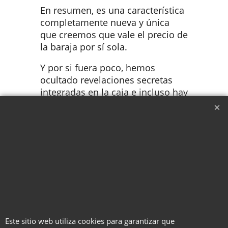
En resumen, es una característica
completamente nueva y única
que creemos que vale el precio de
la baraja por sí sola.
Y por si fuera poco, hemos
ocultado revelaciones secretas
integradas en la caja e incluso hay
un increíble truco visual con
Slimer de Los Cazafantasmas, que
salta visualmente de las cartas de
la película y viaja por la baraja
para encontrar su selección. Este
truco podría haberse lanzado
como un producto independiente,
pero lo hemos añadido aquí
como una característica más de
este increíble proyecto. ¡
Este sitio web utiliza cookies para garantizar que