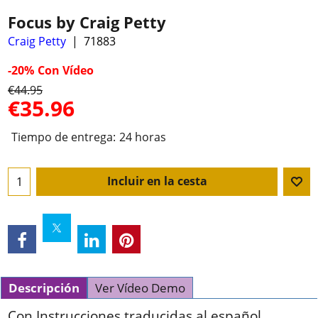
Focus by Craig Petty
Craig Petty
71883
-20%
Con Vídeo
€
44.95
€
35.96
Tiempo de entrega:
24 horas
Incluir en la cesta
Descripción
Ver Vídeo Demo
Con Instrucciones traducidas al español