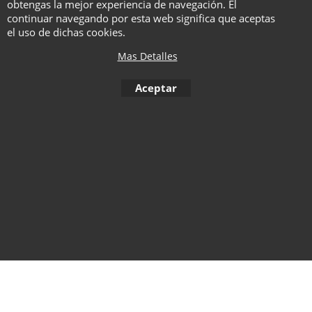
obtengas la mejor experiencia de navegación. El
Lleva esa maravilla
continuar navegando por esta web significa que aceptas
cinematográfica directamente a
el uso de dichas cookies.
las manos y mentes de tu público,
Mas Detalles
contigo como protagonista!
Aceptar
To create online store ShopFactory eCommerce software was used.