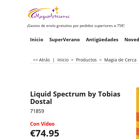
¡Gastos de envío gratuitos por pedidos superiores a 75€!
Inicio
SuperVerano
Antigüedades
Noved
<< Atrás
|
Inicio
>
Productos
>
Magia de Cerca
Liquid Spectrum by Tobias
Dostal
71859
Con Vídeo
€
74.95