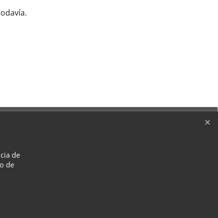
todavía.
)
ncia de
so de