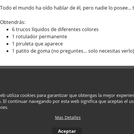
Todo el mundo ha oído hablar de él, pero nadie lo posee... 
Obtendrás:
6 trucos líquidos de diferentes colores
1 rotulador permanente
1 piruleta que aparece
1 patito de goma (no preguntes... solo necesitas verlo
¿Quiénes Somos?
Términos
Privacidad
Cesta
Contacto
web utiliza cookies para garantizar que obtengas la mejor experie
. El continuar navegando por esta web significa que aceptas el u
To create online store
ShopFactory eCommerce
kies.
software was used.
Mas Detalles
Aceptar