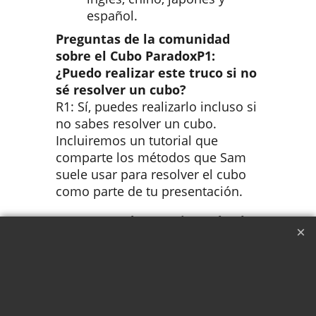
español.
Preguntas de la comunidad
sobre el Cubo Paradox
P1:
¿Puedo realizar este truco si no
sé resolver un cubo?
R1: Sí, puedes realizarlo incluso si
no sabes resolver un cubo.
Incluiremos un tutorial que
comparte los métodos que Sam
suele usar para resolver el cubo
como parte de tu presentación.
P2: ¿Se puede examinar el cubo
al principio y al final?
R2: No, el cubo no se puede
examinar completamente al
principio y al final debido a los
trucos que implica. Sin embargo,