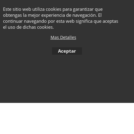
te enseñaremos a manejarlo para
Este sitio web utiliza cookies para garantizar que
que puedas mostrarlo libremente
obtengas la mejor experiencia de navegación. El
al público sin revelar el secreto.
continuar navegando por esta web significa que aceptas
el uso de dichas cookies.
Mas Detalles
To create online store ShopFactory eCommerce software was used.
Aceptar