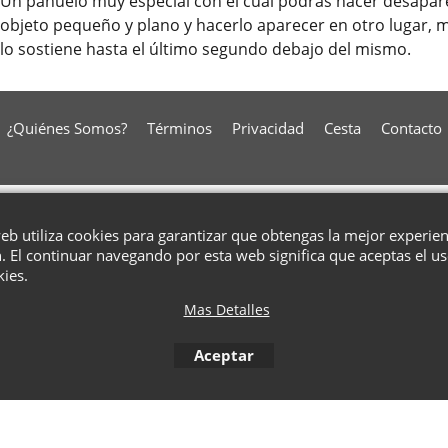
Un pañuelo muy especial con el cual podrás hacer desaparec
objeto pequeño y plano y hacerlo aparecer en otro lugar, mi
lo sostiene hasta el último segundo debajo del mismo.
¿Quiénes Somos?
Términos
Privacidad
Cesta
Contacto
To create online store
ShopFactory eCommerce
software was used.
web utiliza cookies para garantizar que obtengas la mejor experie
. El continuar navegando por esta web significa que aceptas el u
kies.
Mas Detalles
Aceptar