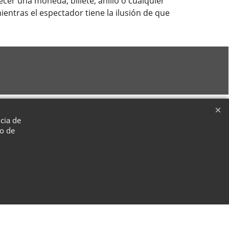
er una moneda, billete, anillo o cualquier
entras el espectador tiene la ilusión de que
ncia de
so de