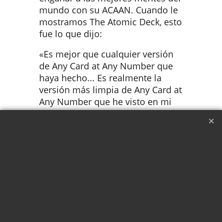
mundo con su ACAAN. Cuando le
mostramos The Atomic Deck, esto
fue lo que dijo:
«Es mejor que cualquier versión
de Any Card at Any Number que
haya hecho... Es realmente la
versión más limpia de Any Card at
Any Number que he visto en mi
vida».
En 1976 se tejió una telaraña. Una
escalera imposible de Escher, una
búsqueda de oro al final del
arcoíris. Cuanto más intentaban
resolverla los simples mortales,
más se enredaba la telaraña. La
ACAAN es realmente el nudo que
se aprieta cuanto más intentas