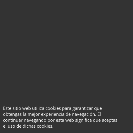
deshacerlo. Murphy's Studio se
enorgullece de presentarte... La
Atomick Deck.
Instrucciones
subtituladas al
español
En exclusiva para Magos
Artesanos y, por supuesto,
contando con la autorización del
Este sitio web utiliza cookies para garantizar que
distribuidor, hemos traducido,
obtengas la mejor experiencia de navegación. El
revisado y subtitulado las
continuar navegando por esta web significa que aceptas
instrucciones de este producto,
el uso de dichas cookies.