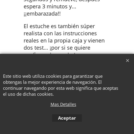
espera 3 minutos y...
¡¡embarazada!!
El estuche es también súper
realista con las instrucciones
reales en la propia caja y vienen
dos test... ¡por si se quiere
confirmar la prueba!
Este sitio web utiliza cookies para garantizar que
To create online store ShopFactory eCommerce software was used.
obtengas la mejor experiencia de navegación. El
continuar navegando por esta web significa que aceptas
el uso de dichas cookies.
Mas Detalles
Aceptar