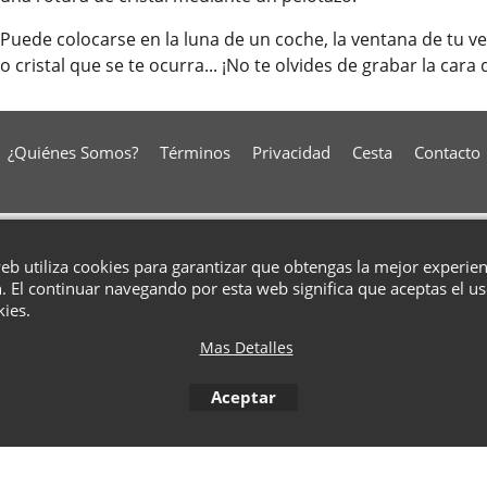
Puede colocarse en la luna de un coche, la ventana de tu vec
o cristal que se te ocurra... ¡No te olvides de grabar la car
¿Quiénes Somos?
Términos
Privacidad
Cesta
Contacto
To create online store
ShopFactory eCommerce
software was used.
web utiliza cookies para garantizar que obtengas la mejor experie
. El continuar navegando por esta web significa que aceptas el u
kies.
Mas Detalles
Aceptar