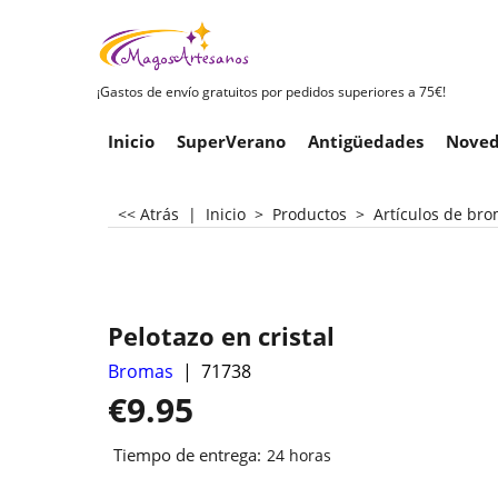
¡Gastos de envío gratuitos por pedidos superiores a 75€!
Inicio
SuperVerano
Antigüedades
Noved
<< Atrás
|
Inicio
>
Productos
>
Artículos de br
Pelotazo en cristal
Bromas
71738
€
9.95
Tiempo de entrega:
24 horas