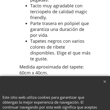
Tacto muy agradable con
terciopelo de calidad magic
friendly.
Parte trasera en polipiel que
garantiza una duración de
por vida.
Tapetes negros con varios
colores de ribete
disponibles. Elige el que más
te guste.
Medida aproximada del tapete:
60cm x 40cm.
Este sitio web utiliza cookies para garantizar que
obtengas la mejor experiencia de navegación. El
To create online store ShopFactory eCommerce software was used.
continuar navegando por esta web significa que aceptas