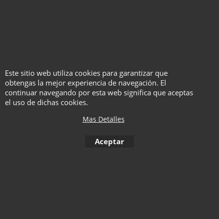
las instrucciones originales y un
acceso anexo a las instrucciones
subtituladas al español.
Este sitio web utiliza cookies para garantizar que
obtengas la mejor experiencia de navegación. El
continuar navegando por esta web significa que aceptas
el uso de dichas cookies.
Mas Detalles
To create online store ShopFactory eCommerce software was used.
Aceptar