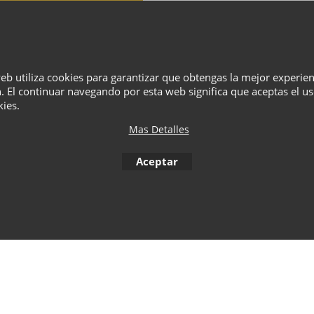
¿Quiénes Somos?
Términos
Privacidad
Cesta
Contacto
web utiliza cookies para garantizar que obtengas la mejor experie
. El continuar navegando por esta web significa que aceptas el u
kies.
To create online store
ShopFactory eCommerce
software was used.
Mas Detalles
Aceptar