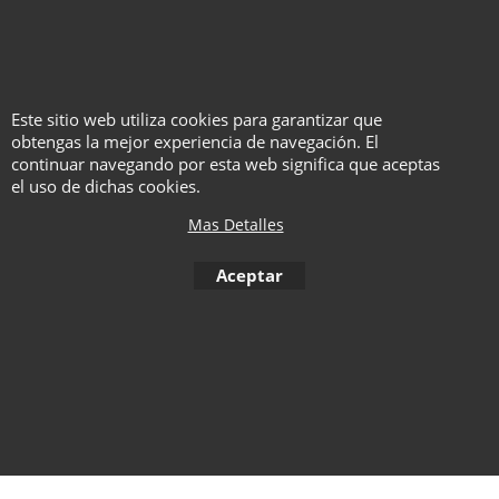
Acceso a vídeo de
instrucciones (las
instrucciones en vídeo son
100% visuales, no se habla ni
se subtitula nada, solo hay
Este sitio web utiliza cookies para garantizar que
obtengas la mejor experiencia de navegación. El
que seguir las imágenes).
continuar navegando por esta web significa que aceptas
el uso de dichas cookies.
Mas Detalles
To create online store ShopFactory eCommerce software was used.
Aceptar