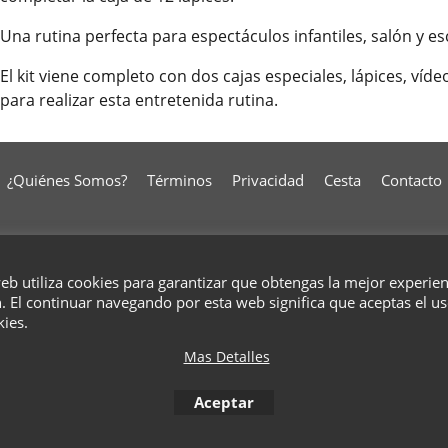
Una rutina perfecta para espectáculos infantiles, salón y es
El kit viene completo con dos cajas especiales, lápices, víd
para realizar esta entretenida rutina.
¿Quiénes Somos?
Términos
Privacidad
Cesta
Contacto
To create online store
ShopFactory eCommerce
software was used.
web utiliza cookies para garantizar que obtengas la mejor experie
. El continuar navegando por esta web significa que aceptas el u
kies.
Mas Detalles
Aceptar