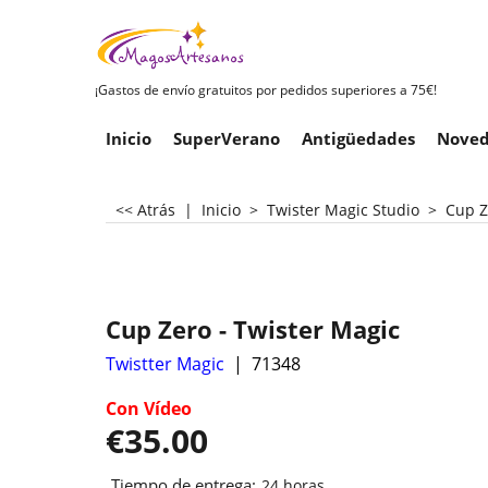
¡Gastos de envío gratuitos por pedidos superiores a 75€!
Inicio
SuperVerano
Antigüedades
Noved
<< Atrás
|
Inicio
>
Twister Magic Studio
>
Cup Z
Cup Zero - Twister Magic
Twistter Magic
71348
Con Vídeo
€
35.00
Tiempo de entrega:
24 horas