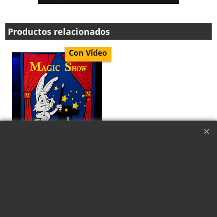
Productos relacionados
Con Vídeo
Coloring Book Magic
Show (4 vías) - Murphy's
Magic
€
12.95
Haga "click" aquí