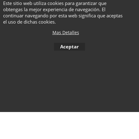
Este sitio web utiliza cookies para garantizar que
obtengas la mejor experiencia de navegación. El
continuar navegando por esta web significa que aceptas
Compra ahora
el uso de dichas cookies.
Mas Detalles
Aceptar
To create online store ShopFactory eCommerce software was used.