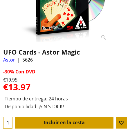
UFO Cards - Astor Magic
Astor
5626
-30%
Con DVD
€
19.95
€
13.97
Tiempo de entrega:
24 horas
Disponibilidad
: ¡SIN STOCK!
Incluir en la cesta