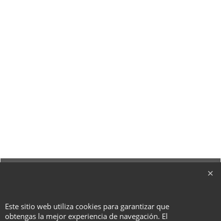
To create online store ShopFactory eCommerce software was used.
Este sitio web utiliza cookies para garantizar que
obtengas la mejor experiencia de navegación. El