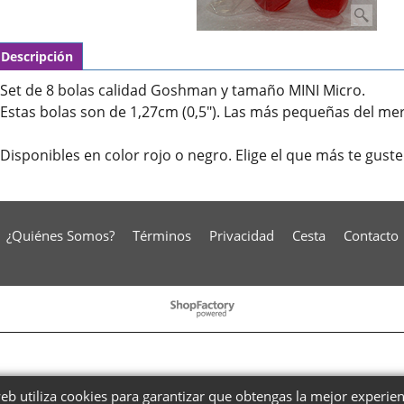
Descripción
Set de 8 bolas calidad Goshman y tamaño MINI Micro.
Estas bolas son de 1,27cm (0,5"). Las más pequeñas del me
Disponibles en color rojo o negro. Elige el que más te guste
¿Quiénes Somos?
Términos
Privacidad
Cesta
Contacto
To create online store
ShopFactory eCommerce
software was used.
web utiliza cookies para garantizar que obtengas la mejor experie