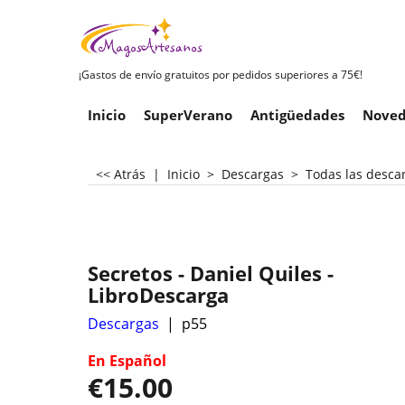
¡Gastos de envío gratuitos por pedidos superiores a 75€!
Inicio
SuperVerano
Antigüedades
Noved
<< Atrás
|
Inicio
>
Descargas
>
Todas las desca
Secretos - Daniel Quiles -
LibroDescarga
Descargas
p55
En Español
€
15.00