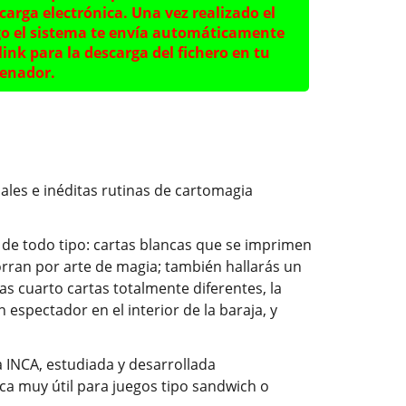
carga electrónica. Una vez realizado el
o el sistema te envía automáticamente
link para la descarga del fichero en tu
enador.
ales e inéditas rutinas de cartomagia
 de todo tipo: cartas blancas que se imprimen
orran por arte de magia; también hallarás un
s cuarto cartas totalmente diferentes, la
 espectador en el interior de la baraja, y
a INCA, estudiada y desarrollada
a muy útil para juegos tipo sandwich o