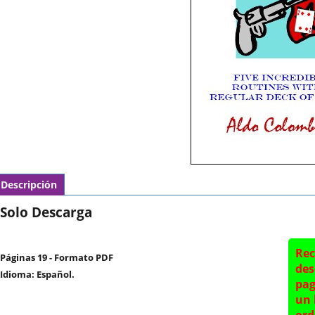
Descripción
Solo Descarga
Rec
Páginas 19 - Formato PDF
des
Idioma: Español.
pag
un 