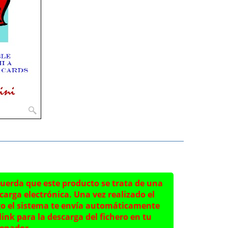
uerda que este producto se trata de una
carga electrónica. Una vez realizado el
o el sistema te envía automáticamente
link para la descarga del fichero en tu