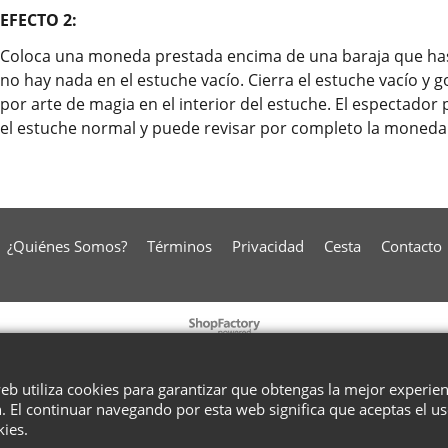
EFECTO 2:
Coloca una moneda prestada encima de una baraja que h
no hay nada en el estuche vacío. Cierra el estuche vacío y
por arte de magia en el interior del estuche. El espectado
el estuche normal y puede revisar por completo la moneda
¿Quiénes Somos?
Términos
Privacidad
Cesta
Contacto
To create online store
ShopFactory eCommerce
software was used.
web utiliza cookies para garantizar que obtengas la mejor experie
. El continuar navegando por esta web significa que aceptas el u
kies.