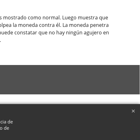
as mostrado como normal. Luego muestra que
 golpea la moneda contra él. La moneda penetra
r puede constatar que no hay ningún agujero en
.
ncia de
so de