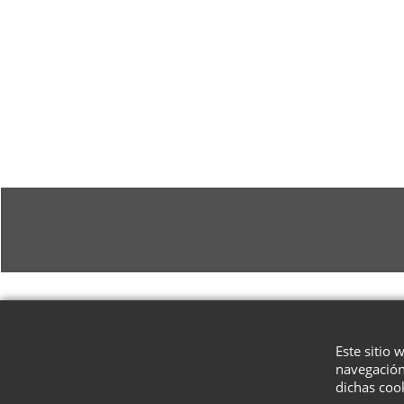
Este sitio 
navegación
dichas coo