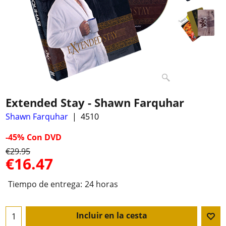
Extended Stay - Shawn Farquhar
Shawn Farquhar
4510
-45%
Con DVD
€
29.95
€
16.47
Tiempo de entrega:
24 horas
Incluir en la cesta