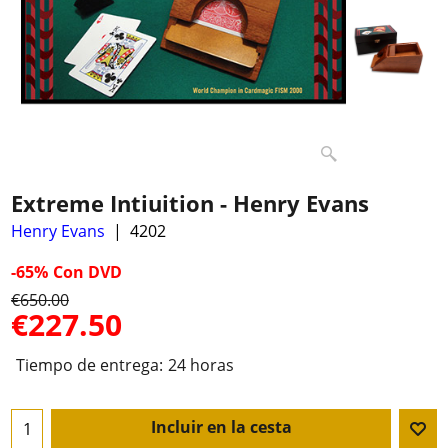
Extreme Intiuition - Henry Evans
Henry Evans
4202
-65%
Con DVD
€
650.00
€
227.50
Tiempo de entrega:
24 horas
Incluir en la cesta