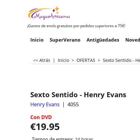
¡Gastos de envío gratuitos por pedidos superiores a 75€!
Inicio
SuperVerano
Antigüedades
Noved
<< Atrás
|
Inicio
>
OFERTAS
>
Sexto Sentido - H
Sexto Sentido - Henry Evans
Henry Evans
4055
Con DVD
€
19.95
Tiempo de entrega:
24 horas