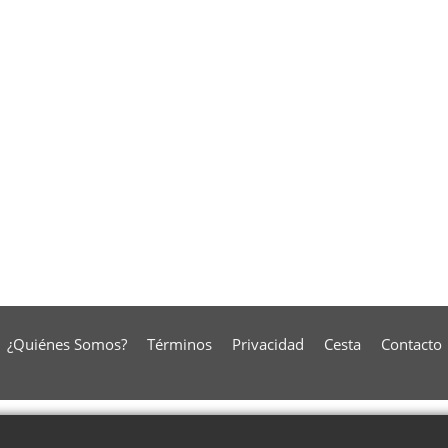
¿Quiénes Somos?
Términos
Privacidad
Cesta
Contacto
To create online store
ShopFactory eCommerce
software was used.