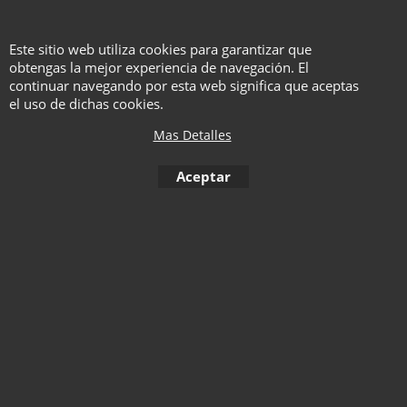
de contactos de forzamiento en la
pantalla de inicio de tu móvil y
Este sitio web utiliza cookies para garantizar que
acceder rápidamente en cualquier
obtengas la mejor experiencia de navegación. El
momento.
continuar navegando por esta web significa que aceptas
el uso de dichas cookies.
Mas Detalles
Aceptar
IMPORTANTE
Al tratarse de una app, la compra
de este producto no requiere
envío. Una vez comprado, la
persona de nuestro equipo que
gestione tu pedido te enviará a tu
correo electrónico el código de
activación y las instrucciones para