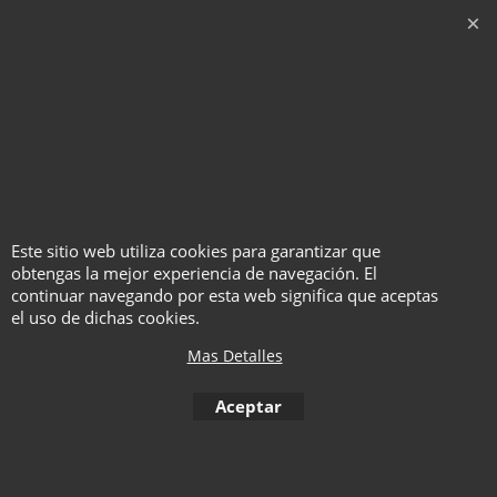
Matt Baker
Después de años de
experiencia, Adrián Vega
comparte estas increíbles
ideas contigo. No puedo
imaginar las reacciones de
tu audiencia con esto.
Este sitio web utiliza cookies para garantizar que
Disfrútalas, amigo
obtengas la mejor experiencia de navegación. El
continuar navegando por esta web significa que aceptas
Dani DaOrtiz
el uso de dichas cookies.
Mas Detalles
Aceptar
To create online store ShopFactory eCommerce software was used.