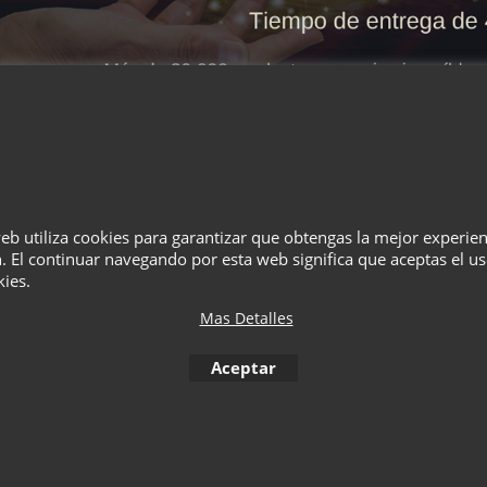
web utiliza cookies para garantizar que obtengas la mejor experie
¿Quiénes Somos?
Términos
Privacidad
Cesta
Contacto
. El continuar navegando por esta web significa que aceptas el u
kies.
Mas Detalles
To create online store
ShopFactory eCommerce
software was used.
Aceptar