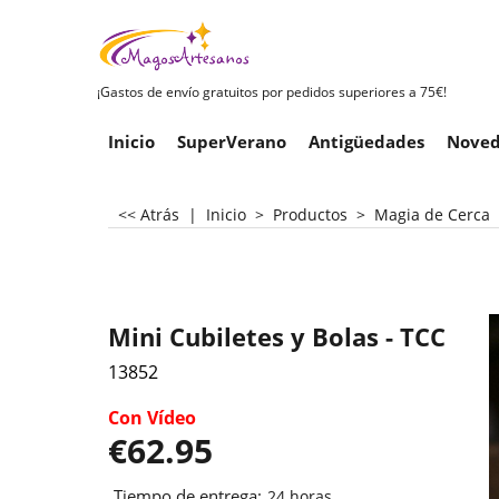
¡Gastos de envío gratuitos por pedidos superiores a 75€!
Inicio
SuperVerano
Antigüedades
Noved
<< Atrás
|
Inicio
>
Productos
>
Magia de Cerca
Mini Cubiletes y Bolas - TCC
13852
Con Vídeo
€
62.95
Tiempo de entrega:
24 horas