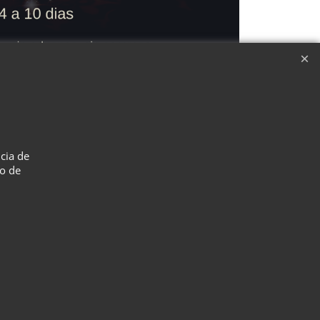
ncia de
so de