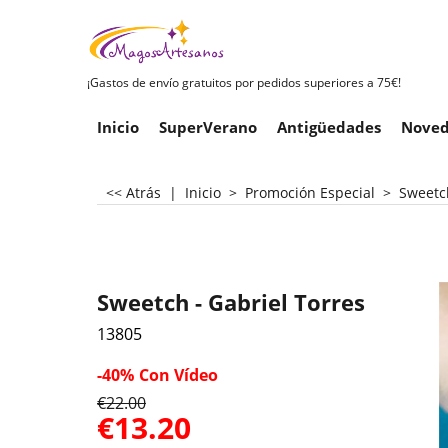
¡Gastos de envío gratuitos por pedidos superiores a 75€!
Inicio
SuperVerano
Antigüedades
Noved
<< Atrás
|
Inicio
>
Promoción Especial
>
Sweetch
Sweetch - Gabriel Torres
13805
-40%
Con Vídeo
€
22.00
€
13.20