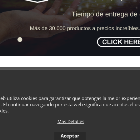
¿Quiénes Somos?
Términos
Privacidad
Cesta
Contacto
web utiliza cookies para garantizar que obtengas la mejor experie
. El continuar navegando por esta web significa que aceptas el u
To create online store
ShopFactory eCommerce
kies.
software was used.
Mas Detalles
Aceptar