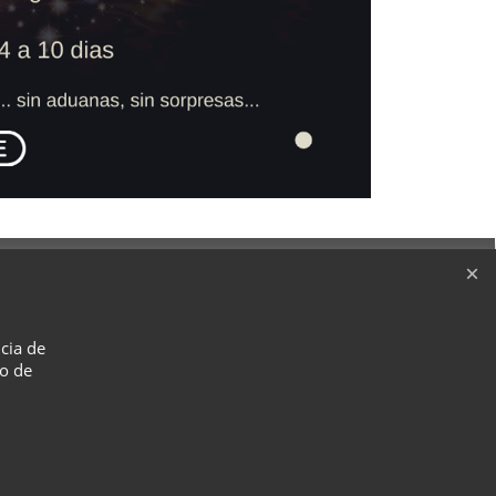
ncia de
so de