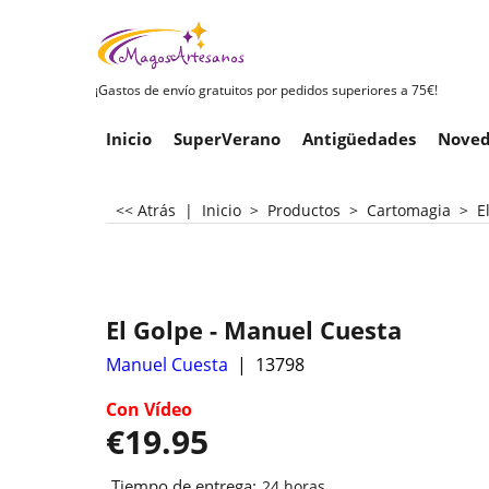
¡Gastos de envío gratuitos por pedidos superiores a 75€!
Inicio
SuperVerano
Antigüedades
Noved
<< Atrás
|
Inicio
>
Productos
>
Cartomagia
>
E
El Golpe - Manuel Cuesta
Manuel Cuesta
13798
Con Vídeo
€
19.95
Tiempo de entrega:
24 horas