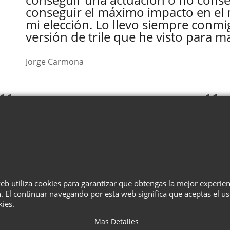
conseguir el máximo impacto en el 
mi elección. Lo llevo siempre conmi
versión de trile que he visto para m
Jorge Carmona
Una rutina muy bien
construida.
Darwin Ortiz
web utiliza cookies para garantizar que obtengas la mejor experie
. El continuar navegando por esta web significa que aceptas el u
¿Quiénes Somos?
Términos
Privacidad
Cesta
Contacto
kies.
Mas Detalles