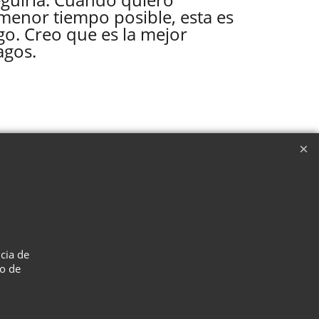
menor tiempo posible, esta es
go. Creo que es la mejor
agos.
Me ha gustado. Estoy casi por
hacerla.
Gabi Pareras
ncia de
so de