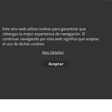
explicando al detalle 5
juegos con estas cartas en
miniatura y algunas ideas
adicionales.
Este sitio web utiliza cookies para garantizar que
obtengas la mejor experiencia de navegación. El
continuar navegando por esta web significa que aceptas
el uso de dichas cookies.
To create online store ShopFactory eCommerce software was used.
Mas Detalles
Aceptar