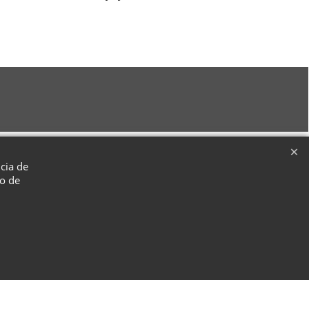
ncia de
so de