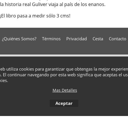
la historia real Guliver viaja al país de los enanos.
¡El libro pasa a medir sólo 3 cms!
¿Quiénes Somos?
Términos
Privacidad
Cesta
Contacto
To create online store
ShopFactory eCommerce
software was used.
web utiliza cookies para garantizar que obtengas la mejor experie
. El continuar navegando por esta web significa que aceptas el u
kies.
Mas Detalles
Aceptar