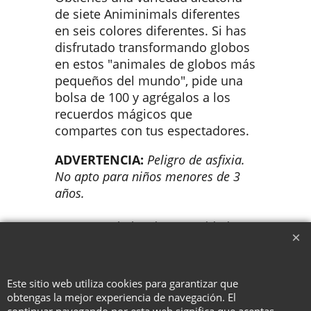
de siete Animinimals diferentes
en seis colores diferentes. Si has
disfrutado transformando globos
en estos "animales de globos más
pequeños del mundo", pide una
bolsa de 100 y agrégalos a los
recuerdos mágicos que
compartes con tus espectadores.
ADVERTENCIA:
Peligro de asfixia.
No apto para niños menores de 3
años.
Se entrega bolsa de 100 unidades y
acceso a instrucciones.
Este sitio web utiliza cookies para garantizar que
obtengas la mejor experiencia de navegación. El
To create online store ShopFactory eCommerce software was used.
continuar navegando por esta web significa que aceptas