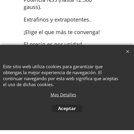
gauss).
Extrafinos y extrapotentes.
¡Elige el que más te convenga!
El precio es por unidad.
Este sitio web utiliza cookies para garantizar que
To create online store ShopFactory eCommerce software was used.
obtengas la mejor experiencia de navegación. El
continuar navegando por esta web significa que aceptas
el uso de dichas cookies.
Mas Detalles
Aceptar