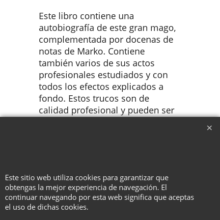
Este libro contiene una
autobiografía de este gran mago,
complementada por docenas de
notas de Marko. Contiene
también varios de sus actos
profesionales estudiados y con
todos los efectos explicados a
fondo. Estos trucos son de
calidad profesional y pueden ser
representados a día de hoy con la
misma efectividad que en la
época de Leipzig.
Este sitio web utiliza cookies para garantizar que
obtengas la mejor experiencia de navegación. El
continuar navegando por esta web significa que aceptas
To create online store ShopFactory eCommerce software was used.
el uso de dichas cookies.