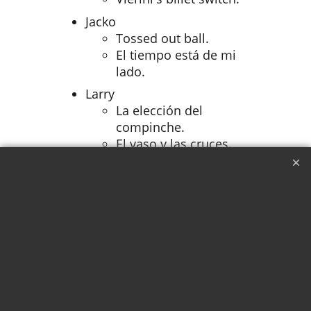
Jacko
Tossed out ball.
El tiempo está de mi
lado.
Larry
La elección del
compinche.
El vaso y las cruces.
La bola de la fortuna.
Michel
Está en mis genes.
Pablo Amirá
10 características
esenciales de un
mentalista.
Mapa mental.