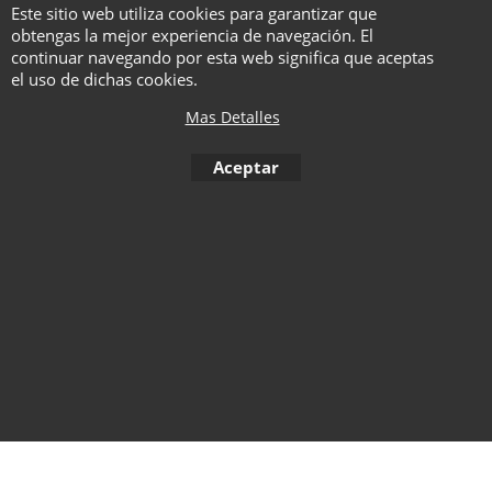
Quique Marduk
Este sitio web utiliza cookies para garantizar que
Ruleta rusa con
obtengas la mejor experiencia de navegación. El
petardos.
continuar navegando por esta web significa que aceptas
El terer ojo.
el uso de dichas cookies.
Agradecimientos.
Mas Detalles
Aceptar
To create online store ShopFactory eCommerce software was used.