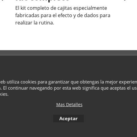
El kit completo de cajitas especialmente
fabricadas para el efecto y de dados para
realizar la rutina.
¿Quiénes Somos?
Términos
Privacidad
Cesta
Contacto
web utiliza cookies para garantizar que obtengas la mejor experie
To create online store
. El continuar navegando por esta web significa que aceptas el u
ShopFactory eCommerce
software was used.
kies.
Mas Detalles
Aceptar