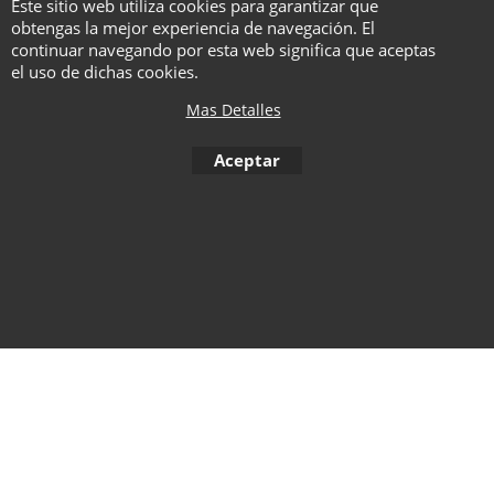
de hilo maravilloso y más de 2
Este sitio web utiliza cookies para garantizar que
obtengas la mejor experiencia de navegación. El
horas de instrucciones y rutinas.
continuar navegando por esta web significa que aceptas
el uso de dichas cookies.
Mas Detalles
To create online store ShopFactory eCommerce software was used.
Aceptar