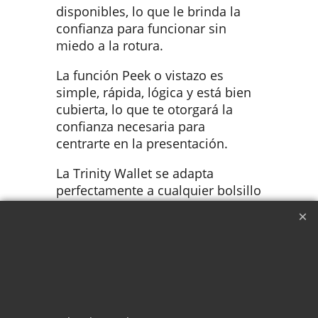
disponibles, lo que le brinda la
confianza para funcionar sin
miedo a la rotura.
La función Peek o vistazo es
simple, rápida, lógica y está bien
cubierta, lo que te otorgará la
confianza necesaria para
centrarte en la presentación.
La Trinity Wallet se adapta
perfectamente a cualquier bolsillo
del pantalón de la parte trasera o
delantera del mismo y está
fabricada en cuero de calidad.
Trinity Wallet viene completo con
cartera, sobres tyvek reutilizables,
gimmick Horizont mejorado, 20 m