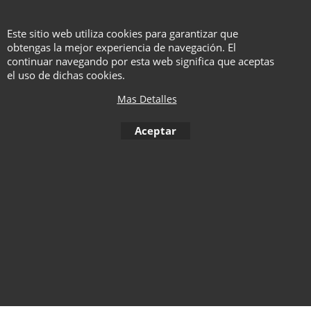
Video Tutorial
Este sitio web utiliza cookies para garantizar que
obtengas la mejor experiencia de navegación. El
Acceso a video tutorial con
continuar navegando por esta web significa que aceptas
rutina y manipulaciones
el uso de dichas cookies.
básicas
Mas Detalles
Aceptar
To create online store ShopFactory eCommerce software was used.