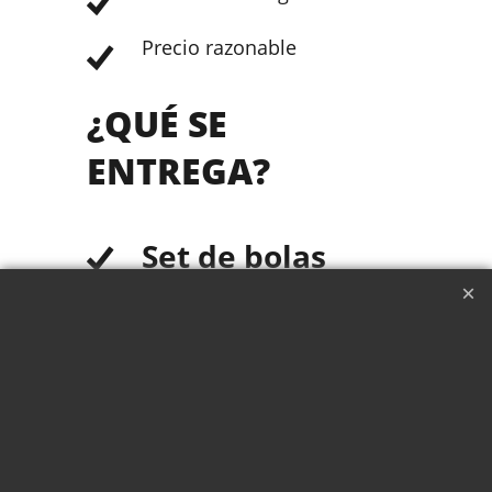
Precio razonable
¿QUÉ SE
ENTREGA?
Set de bolas
Set completo compuesto
por 4 bolas y 2 cascarillas.
Estuche
Elegante estuche con
espuma para portar las
bolas .