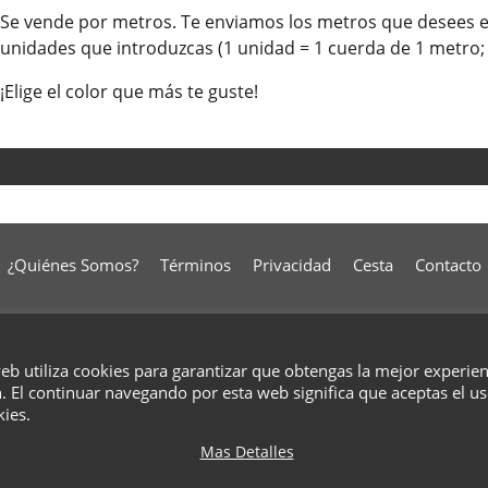
Se vende por metros. Te enviamos los metros que desees e
unidades que introduzcas (1 unidad = 1 cuerda de 1 metro; 
¡Elige el color que más te guste!
¿Quiénes Somos?
Términos
Privacidad
Cesta
Contacto
To create online store
ShopFactory eCommerce
web utiliza cookies para garantizar que obtengas la mejor experie
software was used.
. El continuar navegando por esta web significa que aceptas el u
kies.
Mas Detalles