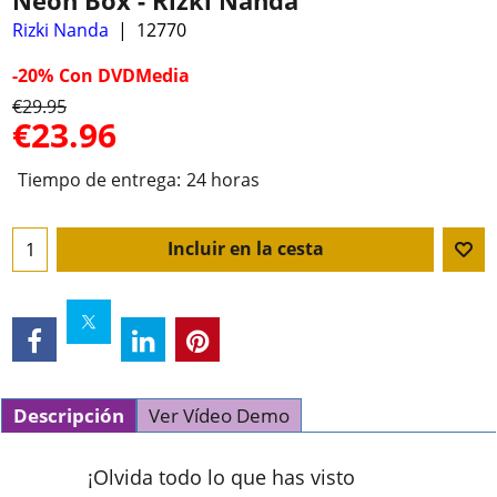
Neon Box - Rizki Nanda
Rizki Nanda
12770
-20%
Con DVDMedia
€
29.95
€
23.96
Tiempo de entrega:
24 horas
Incluir en la cesta
Descripción
Ver Vídeo Demo
¡Olvida todo lo que has visto