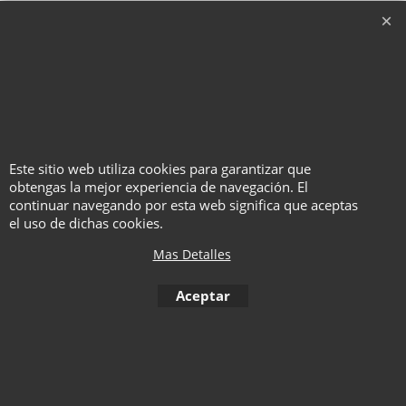
WARNING
Con este producto se utiliza
fuego. Ni el fabricante ni el
distribuidor se hacen
responsables de accidentes o
quemaduras provocadas por un
mal uso de los gimmicks.
Este sitio web utiliza cookies para garantizar que
Prohibida la venta a menores de
obtengas la mejor experiencia de navegación. El
edad.
continuar navegando por esta web significa que aceptas
el uso de dichas cookies.
Mas Detalles
To create online store ShopFactory eCommerce software was used.
Aceptar