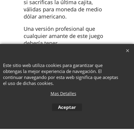
si sacrificas la última cajita,
válidas para moneda de medio
dólar americano.
Una versión profesional que
cualquier amante de este juego
debería tener.
Este sitio web utiliza cookies para garantizar que
To create online store ShopFactory eCommerce software was used.
obtengas la mejor experiencia de navegación. El
continuar navegando por esta web significa que aceptas
el uso de dichas cookies.
Mas Detalles
Aceptar