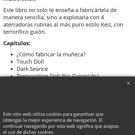
Este libro no solo te enseña a fabricártela de
manera sencilla, sino a explotarla con 4
aterradoras rutinas al más puro estilo Keiz, con
terrorífico guión.
Capítulos:
¿Cómo fabricar la muñeca?
Touch Doll
Dark Seance
Premonition Doll (No Gimmicks)
Susurros Escalofriantes
To create online store ShopFactory eCommerce software was used.
Este sitio web utiliza cookies para garantizar que
obtengas la mejor experiencia de navegación. El
continuar navegando por esta web significa que aceptas
el uso de dichas cookies.