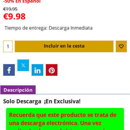
-50%
En Español
€
19.95
€
9.98
Tiempo de entrega:
Descarga Inmediata
Incluir en la cesta
Descripción
Solo Descarga ¡En Exclusiva!
Recuerda que este producto se trata de
una descarga electrónica. Una vez