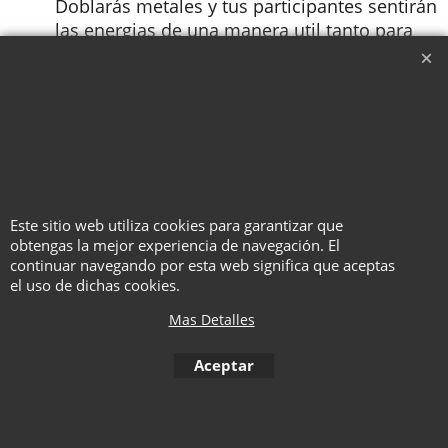
Doblarás metales y tus participantes sentirán
las energias de una manera util tanto para
situaciones de cerca como en escenario
Ensayo: ¿Cómo ser más creativo?
Conclusión
IMPORTANTE:
El autor ha deshabilitado la opción
de impresión de este documento. Solo podrás leerlo
en pantalla, no imprimirlo.
Este sitio web utiliza cookies para garantizar que
obtengas la mejor experiencia de navegación. El
continuar navegando por esta web significa que aceptas
To create online store ShopFactory eCommerce software was used.
el uso de dichas cookies.
Mas Detalles
Aceptar