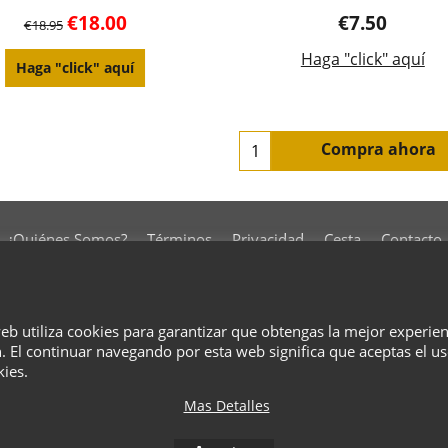
€
18.00
€
7.50
€
18.95
Haga "click" aquí
Haga "click" aquí
Compra ahora
¿Quiénes Somos?
Términos
Privacidad
Cesta
Contacto
To create online store
ShopFactory eCommerce
web utiliza cookies para garantizar que obtengas la mejor experie
software was used.
. El continuar navegando por esta web significa que aceptas el u
kies.
Mas Detalles