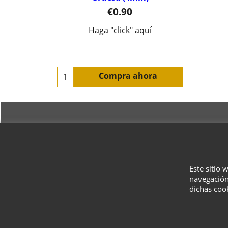
€
0.90
Haga "click" aquí
Compra ahora
Este sitio 
navegación
dichas coo