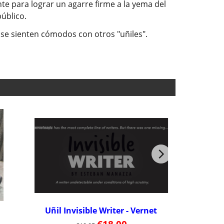
te para lograr un agarre firme a la yema del
úblico.
 se sienten cómodos con otros "uñiles".
Uñil Invisible Writer - Vernet
Uñil Bug 