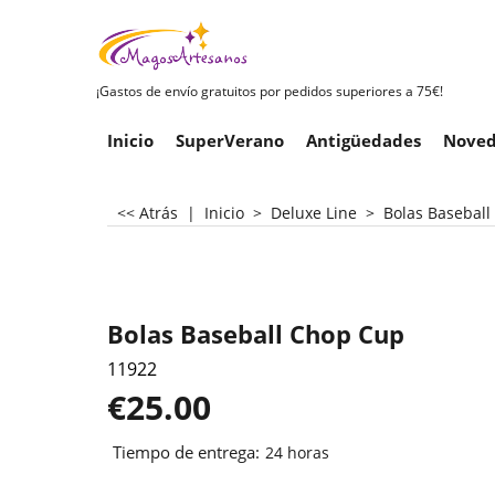
¡Gastos de envío gratuitos por pedidos superiores a 75€!
Inicio
SuperVerano
Antigüedades
Noved
<< Atrás
|
Inicio
>
Deluxe Line
>
Bolas Basebal
Bolas Baseball Chop Cup
11922
€
25.00
Tiempo de entrega:
24 horas