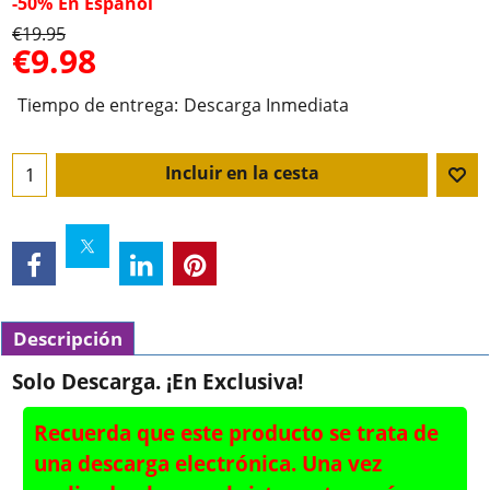
-50%
En Español
€
19.95
€
9.98
Tiempo de entrega:
Descarga Inmediata
Incluir en la cesta
Descripción
Solo Descarga.
¡En Exclusiva!
Recuerda que este producto se trata de
una descarga electrónica. Una vez