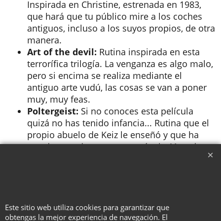
Inspirada en Christine, estrenada en 1983,
que hará que tu público mire a los coches
antiguos, incluso a los suyos propios, de otra
manera.
Art of the devil:
Rutina inspirada en esta
terrorífica trilogía. La venganza es algo malo,
pero si encima se realiza mediante el
antiguo arte vudú, las cosas se van a poner
muy, muy feas.
Poltergeist:
Si no conoces esta película
quizá no has tenido infancia... Rutina que el
propio abuelo de Keiz le enseñó y que ha
estado usando en su espectáculo
Mental
Horror Show
durante años.
To create online store ShopFactory eCommerce software was used.
Este sitio web utiliza cookies para garantizar que
obtengas la mejor experiencia de navegación. El