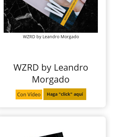
WZRD by Leandro Morgado
WZRD by Leandro
Morgado
Con Vídeo
Haga "click" aquí