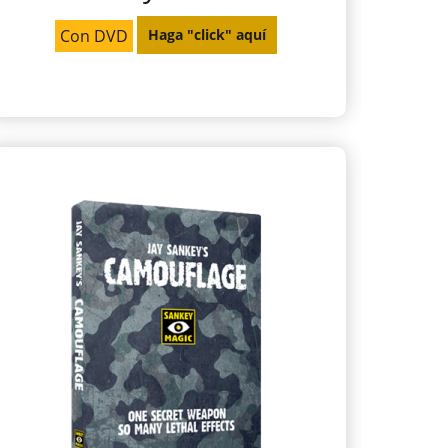
Con DVD
Haga "click" aquí