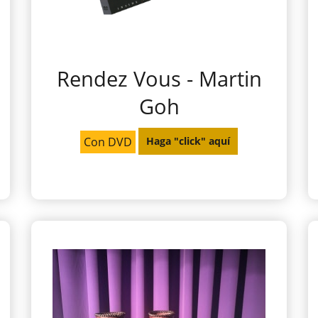
Rendez Vous - Martin
Goh
Con DVD
Haga "click" aquí