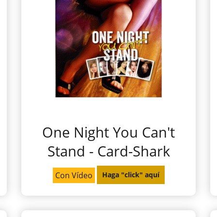
One Night You Can't
Stand - Card-Shark
Con Vídeo
Haga "click" aquí