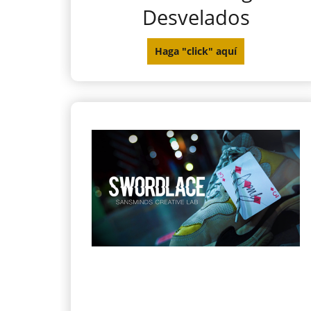
Desvelados
Haga "click" aquí