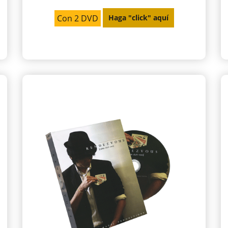
Con 2 DVD
Haga "click" aquí