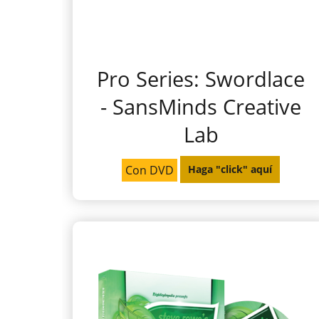
Pro Series: Swordlace
- SansMinds Creative
Lab
Con DVD
Haga "click" aquí