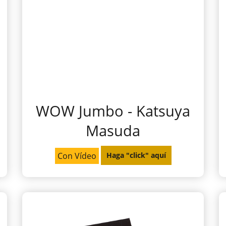
WOW Jumbo - Katsuya
Masuda
Con Vídeo
Haga "click" aquí