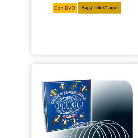
Con DVD
Haga "click" aquí