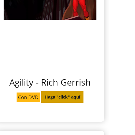
Agility - Rich Gerrish
Con DVD
Haga "click" aquí