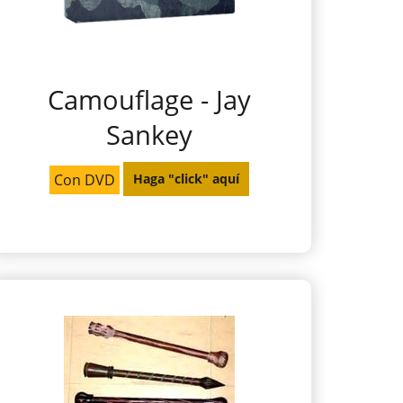
Camouflage - Jay
Sankey
Con DVD
Haga "click" aquí