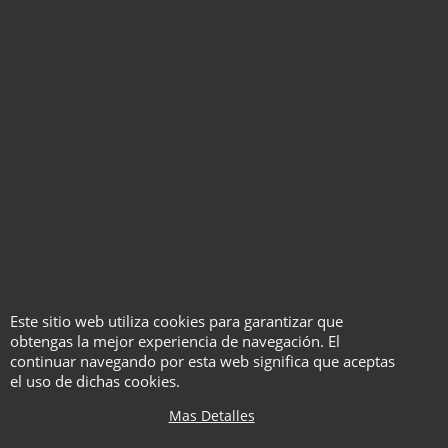
Anverdi
Animales
Con Vídeo
Haga "click" aquí
Haga "click" aquí
Este sitio web utiliza cookies para garantizar que
obtengas la mejor experiencia de navegación. El
continuar navegando por esta web significa que aceptas
el uso de dichas cookies.
Coloring Book -
Animales (Sin Trucar)
Mas Detalles