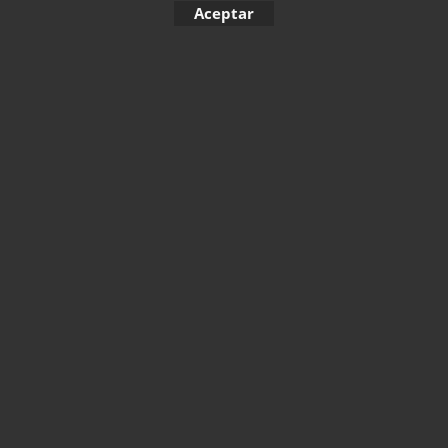
Haga "click" aquí
Aceptar
1
2
3
4
5
6
7
8
9
10
< Anterior
Sigu
11
12
13
To create online store ShopFactory eCommerce software was used.