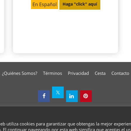
En Español
Haga "click" aquí
¿Quiénes Somos?
Términos
Privacidad
Cesta
Contacto
To create online store
web utiliza cookies para garantizar que obtengas la mejor experie
ShopFactory eCommerce
software was used.
. El continuar navegando por esta web significa que aceptas el u