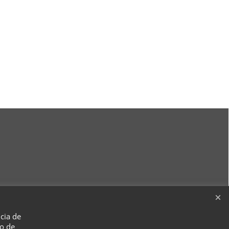
ncia de
so de