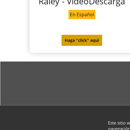
Raley - VideoDescarga
En Español
Haga "click" aquí
Este sitio 
navegación